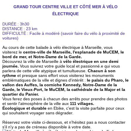
GRAND TOUR CENTRE VILLE ET CÔTÉ MER À VÉLO
ÉLECTRIQUE
DURÉE : 3h30
DISTANCE : 23 km
DIFFICULTÉ : Facile à modéré (savoir faire du vélo à proximité de
voitures)
Au cours de cette balade à vélo électrique à Marseille, vous
visiterez le
centre-ville de Marseille, l'esplanade de MuCEM, le
bord de mer, et Notre-Dame de la Garde.
Découvrez la ville de Marseille à
vélo électrique en une demi
journée.
Vous suivrez votre guide local et passionné.e qui vous
parlera de cette ville atypique et tumultueuse.
Chacun à son
rythme
et presque sans effort vous visiterez les monuments
emblématiques de la ville et dignes d'intérêt :
le palais du Pharo, le
vallon des Auffes, la corniche Kennedy, Notre-Dame de la
Garde, le Vieux-Port, le MuCEM, la cathédrale de la Major et la
quartier du Panier.
Vous ferez des poses à chacun des arrêts pour prendre des photos
et sentir l'atmosphère de la ville aux
111 villages.
Écologique et durable
en Ebike, c'est la visite parfaite pour ceux
qui souhaitent voyager sans dégrader.
Réservez votre visite ci-dessous, et n'hésitez pas a nous contacter
s'il n'y a pas de créneau disponible à votre date.