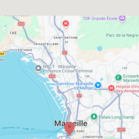
TOURS & LOCATIONS
CAFE
ATELIER
FAQ
+33 782 007 347
Français