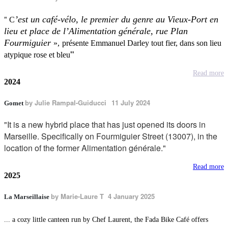
"
’est un café-vélo, le premier du genre au Vieux-Port en
C
lieu et place de l’Alimentation générale, rue Plan
Fourmiguier
»,
présente Emmanuel Darley tout fier, dans son lieu
"
atypique rose et bleu
Read more
2024
by
Julie Rampal-Guiducci
11 July 2024
Gomet
"It is a new hybrid place that has just opened its doors in
Marseille. Specifically on Fourmiguier Street (13007), in the
location of the former Alimentation générale."
Read more
2025
by
Marie-Laure T 4 January 2025
La Marseillaise
... a cozy little canteen run by Chef Laurent, the Fada Bike Café offers