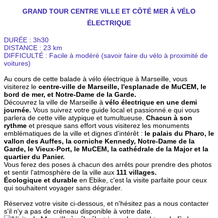
GRAND TOUR CENTRE VILLE ET CÔTÉ MER À VÉLO
ÉLECTRIQUE
DURÉE : 3h30
DISTANCE : 23 km
DIFFICULTÉ : Facile à modéré (savoir faire du vélo à proximité de
voitures)
Au cours de cette balade à vélo électrique à Marseille, vous
visiterez le
centre-ville de Marseille, l'esplanade de MuCEM, le
bord de mer, et Notre-Dame de la Garde.
Découvrez la ville de Marseille à
vélo électrique en une demi
journée.
Vous suivrez votre guide local et passionné.e qui vous
parlera de cette ville atypique et tumultueuse.
Chacun à son
rythme
et presque sans effort vous visiterez les monuments
emblématiques de la ville et dignes d'intérêt :
le palais du Pharo, le
vallon des Auffes, la corniche Kennedy, Notre-Dame de la
Garde, le Vieux-Port, le MuCEM, la cathédrale de la Major et la
quartier du Panier.
Vous ferez des poses à chacun des arrêts pour prendre des photos
et sentir l'atmosphère de la ville aux
111 villages.
Écologique et durable
en Ebike, c'est la visite parfaite pour ceux
qui souhaitent voyager sans dégrader.
Réservez votre visite ci-dessous, et n'hésitez pas a nous contacter
s'il n'y a pas de créneau disponible à votre date.