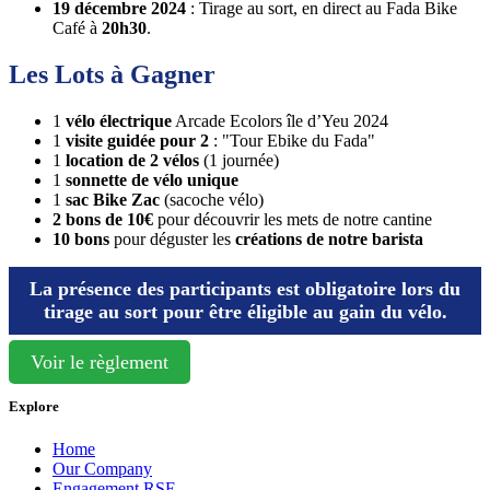
19 décembre 2024
: Tirage au sort, en direct au Fada Bike
Café à
20h30
.
Les Lots à Gagner
1
vélo électrique
Arcade Ecolors île d’Yeu 2024
1
visite guidée pour 2
: "Tour Ebike du Fada"
1
location de 2 vélos
(1 journée)
1
sonnette de vélo unique
1
sac Bike Zac
(sacoche vélo)
2 bons de 10€
pour découvrir les mets de notre cantine
10 bons
pour déguster les
créations de notre barista
La présence des participants est obligatoire lors du
tirage au sort pour être éligible au gain du vélo.
Voir le règlement
Explore
Home
Our Company
Engagement RSE